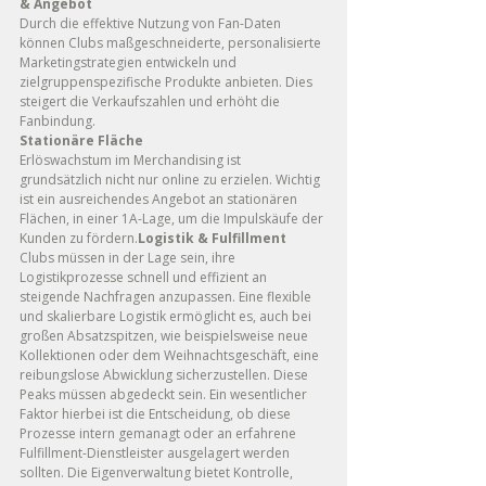
& Angebot
Durch die effektive Nutzung von Fan-Daten 
können Clubs maßgeschneiderte, personalisierte 
Marketingstrategien entwickeln und 
zielgruppenspezifische Produkte anbieten. Dies 
steigert die Verkaufszahlen und erhöht die 
Fanbindung.
Stationäre Fläche
Erlöswachstum im Merchandising ist 
grundsätzlich nicht nur online zu erzielen. Wichtig 
ist ein ausreichendes Angebot an stationären 
Flächen, in einer 1A-Lage, um die Impulskäufe der 
Kunden zu fördern.
Logistik & Fulfillment
Clubs müssen in der Lage sein, ihre 
Logistikprozesse schnell und effizient an 
steigende Nachfragen anzupassen. Eine flexible 
und skalierbare Logistik ermöglicht es, auch bei 
großen Absatzspitzen, wie beispielsweise neue 
Kollektionen oder dem Weihnachtsgeschäft, eine 
reibungslose Abwicklung sicherzustellen. Diese 
Peaks müssen abgedeckt sein. Ein wesentlicher 
Faktor hierbei ist die Entscheidung, ob diese 
Prozesse intern gemanagt oder an erfahrene 
Fulfillment-Dienstleister ausgelagert werden 
sollten. Die Eigenverwaltung bietet Kontrolle, 