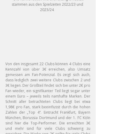
stammen aus den Spielzeiten 2022/23 und 
2023/24  
Von den insgesamt 22 Clubs können 4 Clubs eine 
Kennzahl von über 3€ erreichen, also Umsatz 
gemessen am Fan-Potenzial. Es zeigt sich auch, 
dass lediglich zwei weitere Clubs zwischen 2 und 
3€ liegen. Der Großteil findet sich bei unter 2€ pro 
Fan wieder, ein signifikanter Teil liegt sogar unter 
einem Euro – jeweils teils namhafte Marken. Der 
Schnitt aller betrachteten Clubs liegt bei etwa 
1,98€ pro Fan, stark beeinflusst durch die hohen 
Zahlen der „Top 4“. Eintracht Frankfurt, Bayern 
München, Borussia Dortmund und der 1. FC Köln 
sind hier die Top-Performer. Die erreichten 3€ 
und mehr sind für viele Clubs schwierig zu 
erreichen. Die Marke von 2€ sollte für viele Clubs 