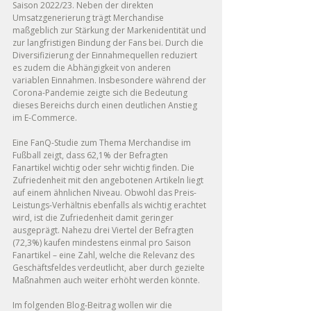
Saison 2022/23. Neben der direkten 
Umsatzgenerierung trägt Merchandise 
maßgeblich zur Stärkung der Markenidentität und 
zur langfristigen Bindung der Fans bei. Durch die 
Diversifizierung der Einnahmequellen reduziert 
es zudem die Abhängigkeit von anderen 
variablen Einnahmen. Insbesondere während der 
Corona-Pandemie zeigte sich die Bedeutung 
dieses Bereichs durch einen deutlichen Anstieg 
im E-Commerce.
Eine FanQ-Studie zum Thema Merchandise im 
Fußball zeigt, dass 62,1% der Befragten 
Fanartikel wichtig oder sehr wichtig finden. Die 
Zufriedenheit mit den angebotenen Artikeln liegt 
auf einem ähnlichen Niveau. Obwohl das Preis-
Leistungs-Verhältnis ebenfalls als wichtig erachtet 
wird, ist die Zufriedenheit damit geringer 
ausgeprägt. Nahezu drei Viertel der Befragten 
(72,3%) kaufen mindestens einmal pro Saison 
Fanartikel – eine Zahl, welche die Relevanz des 
Geschäftsfeldes verdeutlicht, aber durch gezielte 
Maßnahmen auch weiter erhöht werden könnte. 
Im folgenden Blog-Beitrag wollen wir die 