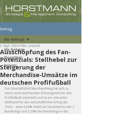
Beitrag
Alle Beiträge
2. Sept. 2024
4 Min. Lesezeit
Alle Beiträge
Ausschöpfung des Fan-
Blogartikel
Potenzials: Stellhebel zur
Steigerung der
Reports
Merchandise-Umsätze im
deutschen Profifußball
Das Geschäftsfeld Merchandising hat sich zu 
einem stark wachsenden Erlössegment für den 
Profifußball entwickelt und ist ein relevanter 
Stellhebel für den wirtschaftlichen Erfolg der 
Clubs – etwa 6,56% Anteil am Gesamterlös der 2. 
Bundesliga und 5,20% der Bundesliga in der 