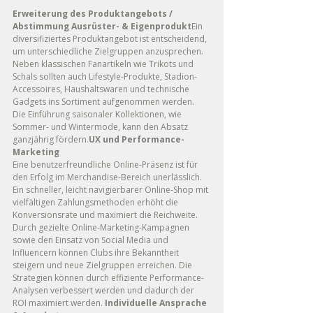
Erweiterung des Produktangebots / 
Abstimmung Ausrüster- & Eigenprodukt
Ein 
diversifiziertes Produktangebot ist entscheidend, 
um unterschiedliche Zielgruppen anzusprechen. 
Neben klassischen Fanartikeln wie Trikots und 
Schals sollten auch Lifestyle-Produkte, Stadion-
Accessoires, Haushaltswaren und technische 
Gadgets ins Sortiment aufgenommen werden. 
Die Einführung saisonaler Kollektionen, wie 
Sommer- und Wintermode, kann den Absatz 
ganzjährig fördern.
UX und Performance-
Marketing
Eine benutzerfreundliche Online-Präsenz ist für 
den Erfolg im Merchandise-Bereich unerlässlich. 
Ein schneller, leicht navigierbarer Online-Shop mit 
vielfältigen Zahlungsmethoden erhöht die 
Konversionsrate und maximiert die Reichweite. 
Durch gezielte Online-Marketing-Kampagnen 
sowie den Einsatz von Social Media und 
Influencern können Clubs ihre Bekanntheit 
steigern und neue Zielgruppen erreichen. Die 
Strategien können durch effiziente Performance-
Analysen verbessert werden und dadurch der 
ROI maximiert werden. 
Individuelle Ansprache 