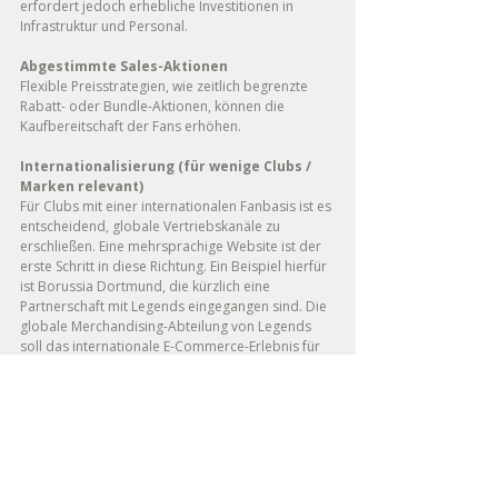
erfordert jedoch erhebliche Investitionen in 
Infrastruktur und Personal. 
Abgestimmte Sales-Aktionen
Flexible Preisstrategien, wie zeitlich begrenzte 
Rabatt- oder Bundle-Aktionen, können die 
Kaufbereitschaft der Fans erhöhen. 
Internationalisierung (für wenige Clubs / 
Marken relevant)
Für Clubs mit einer internationalen Fanbasis ist es 
entscheidend, globale Vertriebskanäle zu 
erschließen. Eine mehrsprachige Website ist der 
erste Schritt in diese Richtung. Ein Beispiel hierfür 
ist Borussia Dortmund, die kürzlich eine 
Partnerschaft mit Legends eingegangen sind. Die 
globale Merchandising-Abteilung von Legends 
soll das internationale E-Commerce-Erlebnis für 
den Verein weiterentwickeln und stärken.
Der Deckungsbeitrag (EBITDA) im Merchandise 
variiert je nach Club zwischen ca. 10% und bis zu 
30%. Hieran wird neben der Ausschöpfung des 
Erlöspotenzials eine weitere wesentliche 