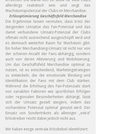
allerdings realistisch sein und zeigt das 
Wachstumspotenzial der Clubs im Merchandise.
Erlösoptimierung Geschäftsfeld Merchandise
Die Ergebnisse lassen vermuten, dass trotz der 
steigenden Umsätze das Fan-Potenzial und das 
damit verbundene Umsatz-Potenzial der Clubs 
oftmals nicht ausreichend ausgeschöpft wird und 
es demnach weiterhin Raum für Wachstum gibt. 
Ein hoher Merchandising-Umsatz ist nicht nur von 
der schieren Anzahl der Fans abhängig, sondern 
auch von deren Aktivierung und Mobilisierung. 
Um das Geschäftsfeld Merchandise optimal zu 
nutzen, ist es entscheidend, Marketingstrategien 
zu entwickeln, die die emotionale Bindung und 
Identifikation der Fans mit dem Club stärken. 
Während die Erhöhung des Fan-Potenzials stark 
von variablen Faktoren wie sportlichen Erfolgen 
oder regionalen Besonderheiten abhängt, lässt 
sich der Umsatz gezielt steigern, indem das 
vorhandene Potenzial optimal genutzt wird. Der 
Einsatz von Sondertrikots als alleiniger „extra“ 
Erlöstreiber reicht dabei jedoch nicht aus.
Wir haben einige zentrale Erlöshebel identifiziert: