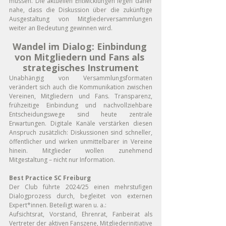
müssen. Die aktuellen Entwicklungen legen daher 
nahe, dass die Diskussion über die zukünftige 
Ausgestaltung von Mitgliederversammlungen 
weiter an Bedeutung gewinnen wird.
Wandel im Dialog: Einbindung 
von Mitgliedern und Fans als 
strategisches Instrument
Unabhängig von Versammlungsformaten 
verändert sich auch die Kommunikation zwischen 
Vereinen, Mitgliedern und Fans. Transparenz, 
frühzeitige Einbindung und nachvollziehbare 
Entscheidungswege sind heute zentrale 
Erwartungen. Digitale Kanäle verstärken diesen 
Anspruch zusätzlich: Diskussionen sind schneller, 
öffentlicher und wirken unmittelbarer in Vereine 
hinein. Mitglieder wollen zunehmend 
Mitgestaltung – nicht nur Information.
Best Practice SC Freiburg
Der Club führte 2024/25 einen mehrstufigen 
Dialogprozess durch, begleitet von externen 
Expert*innen. Beteiligt waren u. a.:
Aufsichtsrat, Vorstand, Ehrenrat, Fanbeirat als 
Vertreter der aktiven Fanszene, Mitgliederinitiative 