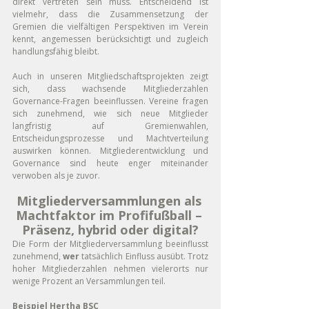
direkt vertreten sein muss. Entscheidend ist 
vielmehr, dass die Zusammensetzung der 
Gremien die vielfältigen Perspektiven im Verein 
kennt, angemessen berücksichtigt und zugleich 
handlungsfähig bleibt.
Auch in unseren Mitgliedschaftsprojekten zeigt 
sich, dass wachsende Mitgliederzahlen 
Governance-Fragen beeinflussen. Vereine fragen 
sich zunehmend, wie sich neue Mitglieder 
langfristig auf Gremienwahlen, 
Entscheidungsprozesse und Machtverteilung 
auswirken können. Mitgliederentwicklung und 
Governance sind heute enger miteinander 
verwoben als je zuvor.
Mitgliederversammlungen als 
Machtfaktor im Profifußball – 
Präsenz, hybrid oder digital?
Die Form der Mitgliederversammlung beeinflusst 
zunehmend, 
wer
 tatsächlich Einfluss ausübt. Trotz 
hoher Mitgliederzahlen nehmen vielerorts nur 
wenige Prozent an Versammlungen teil.
Beispiel Hertha BSC