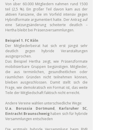
Von über 60.000 Mitgliedern nahmen rund 1500 
teil (2,5 %). Ein großer Teil davon kam aus der 
aktiven Fanszene, die im Vorfeld intensiv gegen 
Hybridformate argumentiert hatte. Der Antrag auf 
eine Satzungsänderung scheiterte deutlich – 
Hertha bleibt bei Präsenzversammlungen.
Beispiel 1. FC Köln
Der Mitgliederbeirat hat sich erst jüngst sehr 
deutlich gegen hybride Veranstaltungen 
ausgesprochen.
Das Beispiel Hertha zeigt, wie Präsenzformate 
mobilisierbare Gruppen begünstigen. Mitglieder, 
die aus terminlichen, gesundheitlichen oder 
räumlichen Gründen nicht teilnehmen können, 
bleiben ausgeschlossen. Damit stellt sich die 
Frage, wie demokratisch ein Format ist, das weite 
Teile der Mitgliedschaft faktisch nicht erreicht.
Andere Vereine wählen unterschiedliche Wege:
U.a. Borussia Dortmund
, 
Karlsruher SC
, 
Eintracht Braunschweig
 haben sich für hybride 
Versammlungen entschieden
Die erstmals hybride Versammlung beim BVB 