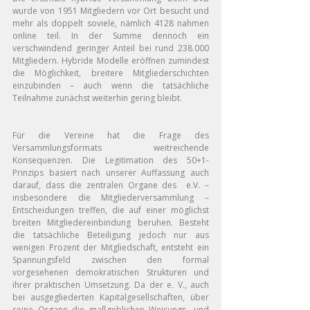
wurde von 1951 Mitgliedern vor Ort besucht und 
mehr als doppelt soviele, nämlich 4128 nahmen 
online teil. In der Summe dennoch ein 
verschwindend geringer Anteil bei rund 238.000 
Mitgliedern. Hybride Modelle eröffnen zumindest 
die Möglichkeit, breitere Mitgliederschichten 
einzubinden – auch wenn die tatsächliche 
Teilnahme zunächst weiterhin gering bleibt.
Für die Vereine hat die Frage des 
Versammlungsformats weitreichende 
Konsequenzen. Die Legitimation des 50+1-
Prinzips basiert nach unserer Auffassung auch 
darauf, dass die zentralen Organe des  e.V. – 
insbesondere die Mitgliederversammlung – 
Entscheidungen treffen, die auf einer möglichst 
breiten Mitgliedereinbindung beruhen. Besteht 
die tatsächliche Beteiligung jedoch nur aus 
wenigen Prozent der Mitgliedschaft, entsteht ein 
Spannungsfeld zwischen den formal 
vorgesehenen demokratischen Strukturen und 
ihrer praktischen Umsetzung. Da der e. V., auch 
bei ausgegliederten Kapitalgesellschaften, über 
seine Organe die maßgeblichen Weisungs- und 