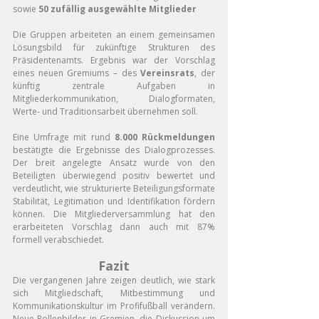
sowie 
50 zufällig ausgewählte Mitglieder
Die Gruppen arbeiteten an einem gemeinsamen 
Lösungsbild für zukünftige Strukturen des 
Präsidentenamts. Ergebnis war der Vorschlag 
eines neuen Gremiums – des 
Vereinsrats
, der 
künftig zentrale Aufgaben in 
Mitgliederkommunikation, Dialogformaten, 
Werte- und Traditionsarbeit übernehmen soll.
Eine Umfrage mit rund 
8.000 Rückmeldungen
bestätigte die Ergebnisse des Dialogprozesses. 
Der breit angelegte Ansatz wurde von den 
Beteiligten überwiegend positiv bewertet und 
verdeutlicht, wie strukturierte Beteiligungsformate 
Stabilität, Legitimation und Identifikation fördern 
können. Die Mitgliederversammlung hat den 
erarbeiteten Vorschlag dann auch mit 87% 
formell verabschiedet.
Fazit
Die vergangenen Jahre zeigen deutlich, wie stark 
sich Mitgliedschaft, Mitbestimmung und 
Kommunikationskultur im Profifußball verändern. 
Neue Rollenbilder in Gremien, die Diskussion um 