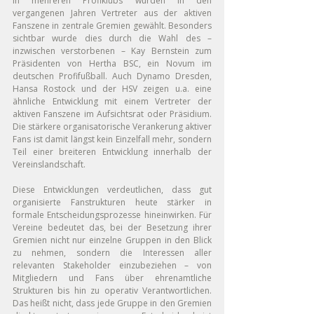
In mehreren Profiklubs wurden in den 
vergangenen Jahren Vertreter aus der aktiven 
Fanszene in zentrale Gremien gewählt. Besonders 
sichtbar wurde dies durch die Wahl des – 
inzwischen verstorbenen – Kay Bernstein zum 
Präsidenten von Hertha BSC, ein Novum im 
deutschen Profifußball. Auch Dynamo Dresden, 
Hansa Rostock und der HSV zeigen u.a. eine 
ähnliche Entwicklung mit einem Vertreter der 
aktiven Fanszene im Aufsichtsrat oder Präsidium. 
Die stärkere organisatorische Verankerung aktiver 
Fans ist damit längst kein Einzelfall mehr, sondern 
Teil einer breiteren Entwicklung innerhalb der 
Vereinslandschaft.
Diese Entwicklungen verdeutlichen, dass gut 
organisierte Fanstrukturen heute stärker in 
formale Entscheidungsprozesse hineinwirken. Für 
Vereine bedeutet das, bei der Besetzung ihrer 
Gremien nicht nur einzelne Gruppen in den Blick 
zu nehmen, sondern die Interessen aller 
relevanten Stakeholder einzubeziehen – von 
Mitgliedern und Fans über ehrenamtliche 
Strukturen bis hin zu operativ Verantwortlichen. 
Das heißt nicht, dass jede Gruppe in den Gremien 