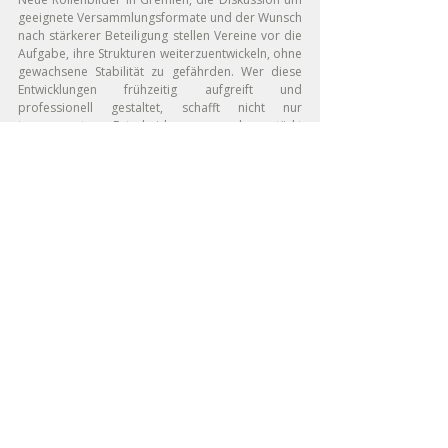
geeignete Versammlungsformate und der Wunsch 
nach stärkerer Beteiligung stellen Vereine vor die 
Aufgabe, ihre Strukturen weiterzuentwickeln, ohne 
gewachsene Stabilität zu gefährden. Wer diese 
Entwicklungen frühzeitig aufgreift und 
professionell gestaltet, schafft nicht nur 
transparentere Entscheidungen, sondern stärkt 
auch die Legitimation des Vereins in einer 
zunehmend heterogenen Mitgliedschaft.
Gleichzeitig wird klar, dass Fragen der 
Mitgliederentwicklung, Governance und 
Beteiligung eng miteinander verknüpft sind. Viele 
Vereine beschäftigen sich daher zunehmend 
damit, wie sie diese Themen strategisch 
zusammenführen können – von klaren 
Rollenbildern über geeignete 
Versammlungsformate bis hin zu zeitgemäßen 
Ansätzen der Mitgliederkommunikation. In diesem 
Kontext können externe Perspektiven und 
methodische Unterstützung hilfreich sein, um 
Prozesse strukturiert aufzusetzen, 
unterschiedliche Stakeholder einzubinden und 
tragfähige Lösungen zu entwickeln, die zur 