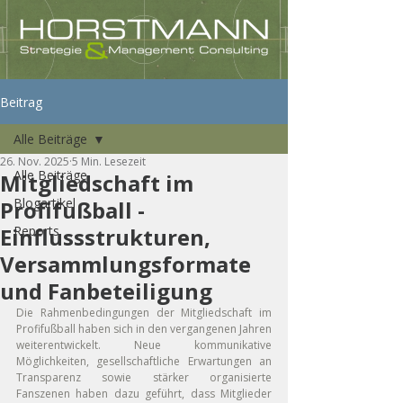
Beitrag
Alle Beiträge
26. Nov. 2025
5 Min. Lesezeit
Alle Beiträge
Mitgliedschaft im
Blogartikel
Profifußball -
Einflussstrukturen,
Reports
Versammlungsformate
und Fanbeteiligung
Die Rahmenbedingungen der Mitgliedschaft im 
Profifußball haben sich in den vergangenen Jahren 
weiterentwickelt. Neue kommunikative 
Möglichkeiten, gesellschaftliche Erwartungen an 
Transparenz sowie stärker organisierte 
Fanszenen haben dazu geführt, dass Mitglieder 