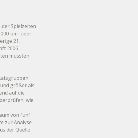
 der Spielzeiten 
2000 um- oder 
rige 21. 
aft 2006 
eiten mussten 
itätsgruppen 
 und größer als 
nd auf die 
berprüfen, wie 
aum von fünf 
re zur Analyse 
s der Quelle 