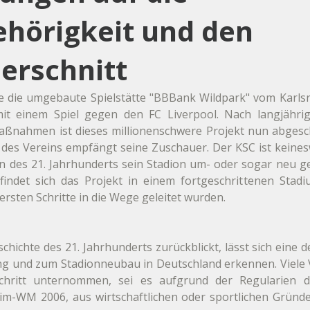
ehörigkeit und den
erschnitt
e die umgebaute Spielstätte "BBBank Wildpark" vom Karlsru
mit einem Spiel gegen den FC Liverpool. Nach langjähri
nahmen ist dieses millionenschwere Projekt nun abgesch
des Vereins empfängt seine Zuschauer. Der KSC ist keines
nn des 21. Jahrhunderts sein Stadion um- oder sogar neu geb
findet sich das Projekt in einem fortgeschrittenen Stadi
rsten Schritte in die Wege geleitet wurden.
hichte des 21. Jahrhunderts zurückblickt, lässt sich eine d
ng und zum Stadionneubau in Deutschland erkennen. Viele V
Schritt unternommen, sei es aufgrund der Regularien d
im-WM 2006, aus wirtschaftlichen oder sportlichen Gründ