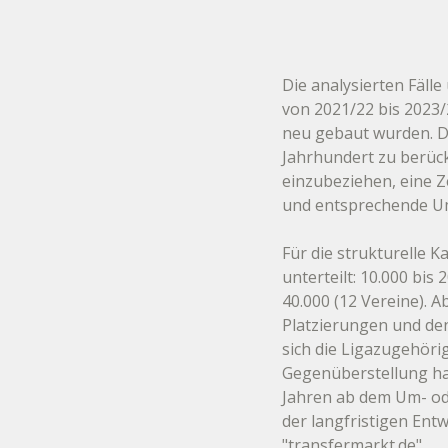
Die analysierten Fälle
von 2021/22 bis 2023/
neu gebaut wurden. Da
Jahrhundert zu berück
einzubeziehen, eine Ze
und entsprechende 
Für die strukturelle 
unterteilt: 10.000 bis
40.000 (12 Vereine). 
Platzierungen und den
sich die Ligazugehöri
Gegenüberstellung hab
Jahren ab dem Um- ode
der langfristigen Ent
"
transfermarkt.de
".