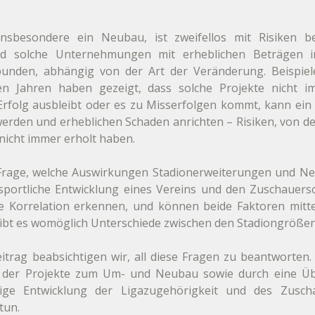
insbesondere ein Neubau, ist zweifellos mit Risiken be
sind solche Unternehmungen mit erheblichen Beträgen im
bunden, abhängig von der Art der Veränderung. Beispiel
en Jahren haben gezeigt, dass solche Projekte nicht im
rfolg ausbleibt oder es zu Misserfolgen kommt, kann ein 
erden und erheblichen Schaden anrichten – Risiken, von de
nicht immer erholt haben.
ie Frage, welche Auswirkungen Stadionerweiterungen und Ne
sportliche Entwicklung eines Vereins und den Zuschauersc
e Korrelation erkennen, und können beide Faktoren mittel-
Gibt es womöglich Unterschiede zwischen den Stadiongröße
trag beabsichtigen wir, all diese Fragen zu beantworten.
e der Projekte zum Um- und Neubau sowie durch eine Übe
stige Entwicklung der Ligazugehörigkeit und des Zuscha
tun.