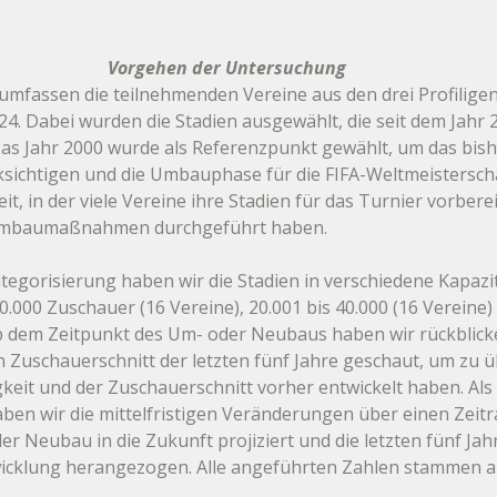
Vorgehen der Untersuchung
 umfassen die teilnehmenden Vereine aus den drei Profiligen
24. Dabei wurden die Stadien ausgewählt, die seit dem Jahr 
s Jahr 2000 wurde als Referenzpunkt gewählt, um das bishe
sichtigen und die Umbauphase für die FIFA-Weltmeistersch
it, in der viele Vereine ihre Stadien für das Turnier vorber
Umbaumaßnahmen durchgeführt haben.
Kategorisierung haben wir die Stadien in verschiedene Kapaz
 20.000 Zuschauer (16 Vereine), 20.001 bis 40.000 (16 Vereine)
Ab dem Zeitpunkt des Um- oder Neubaus haben wir rückblicke
 Zuschauerschnitt der letzten fünf Jahre geschaut, um zu ü
gkeit und der Zuschauerschnitt vorher entwickelt haben. Als 
en wir die mittelfristigen Veränderungen über einen Zeitr
r Neubau in die Zukunft projiziert und die letzten fünf Jah
wicklung herangezogen. Alle angeführten Zahlen stammen au