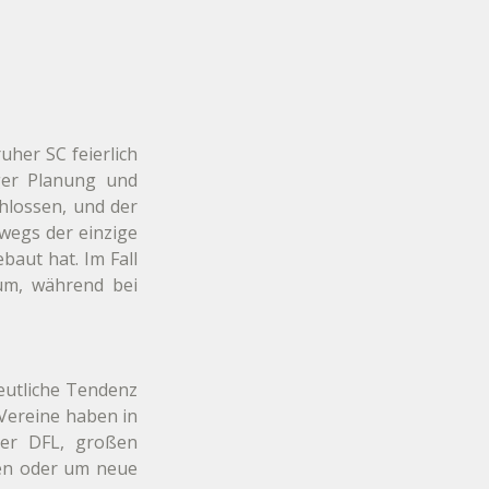
her SC feierlich 
ger Planung und 
lossen, und der 
wegs der einzige 
aut hat. Im Fall 
um, während bei 
eutliche Tendenz 
ereine haben in 
er DFL, großen 
en oder um neue 