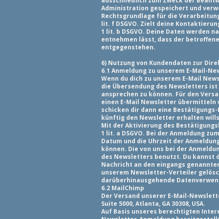
ausschließlich zum Zweck der Beantw
Administration gespeichert und verw
Rechtsgrundlage für die Verarbeitung
lit. f DSGVO. Zielt deine Kontaktieru
1 lit. b DSGVO. Deine Daten werden n
entnehmen lässt, dass der betroffene
entgegenstehen.
6) Nutzung von Kundendaten zur Dir
6.1 Anmeldung zu unserem E-Mail-Ne
Wenn du dich zu unserem E-Mail News
die Übersendung des Newsletters ist a
ansprechen zu können. Für den Versan
einen E-Mail Newsletter übermitteln 
schicken dir dann eine Bestätigungs-
künftig den Newsletter erhalten wills
Mit der Aktivierung des Bestätigungs
1 lit. a DSGVO. Bei der Anmeldung zu
Datum und die Uhrzeit der Anmeldung
können. Die von uns bei der Anmeldu
des Newsletters benutzt. Du kannst 
Nachricht an den eingangs genannten
unserem Newsletter-Verteiler gelösch
darüberhinausgehende Datenverwendung
6.2 MailChimp
Der Versand unserer E-Mail-Newslette
Suite 5000, Atlanta, GA 30308, USA.
Auf Basis unseres berechtigten Inter