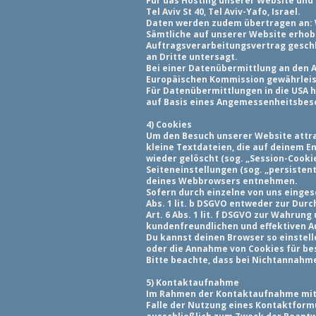
Für das Hosting unserer Website und 
Tel Aviv St 40, Tel Aviv-Yafo, Israel.
Daten werden zudem übertragen an: Wix
Sämtliche auf unserer Website erhob
Auftragsverarbeitungsvertrag geschl
an Dritte untersagt.
Bei einer Datenübermittlung an den
Europäischen Kommission gewährleis
Für Datenübermittlungen in die USA 
auf Basis eines Angemessenheitsbesc
4) Cookies
Um den Besuch unserer Website attra
kleine Textdateien, die auf deinem 
wieder gelöscht (sog. „Session-Cooki
Seiteneinstellungen (sog. „persistent
deines Webbrowsers entnehmen.
Sofern durch einzelne von uns einge
Abs. 1 lit. b DSGVO entweder zur Durc
Art. 6 Abs. 1 lit. f DSGVO zur Wahru
kundenfreundlichen und effektiven A
Du kannst deinen Browser so einstell
oder die Annahme von Cookies für be
Bitte beachte, dass bei Nichtannahme
5) Kontaktaufnahme
Im Rahmen der Kontaktaufnahme mit 
Falle der Nutzung eines Kontaktformu