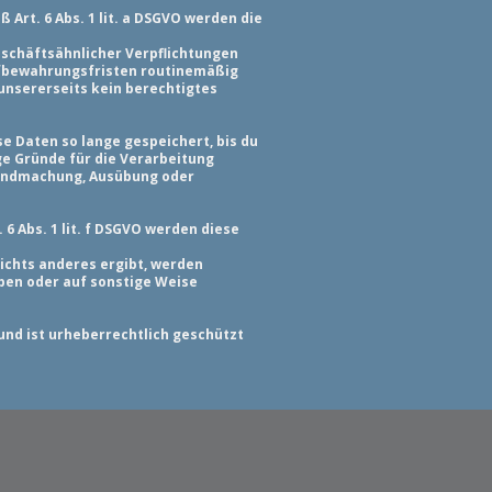
Art. 6 Abs. 1 lit. a DSGVO werden die
eschäftsähnlicher Verpflichtungen
Aufbewahrungsfristen routinemäßig
unsererseits kein berechtigtes
e Daten so lange gespeichert, bis du
ge Gründe für die Verarbeitung
ltendmachung, Ausübung oder
 Abs. 1 lit. f DSGVO werden diese
ichts anderes ergibt, werden
ben oder auf sonstige Weise
und ist urheberrechtlich geschützt