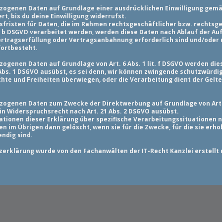
ogenen Daten auf Grundlage einer ausdrücklichen Einwilligung gemäß 
t, bis du deine Einwilligung widerrufst.
sfristen für Daten, die im Rahmen rechtsgeschäftlicher bzw. rechtsg
lit. b DSGVO verarbeitet werden, werden diese Daten nach Ablauf der 
Vertragserfüllung oder Vertragsanbahnung erforderlich sind und/oder 
fortbesteht.
ogenen Daten auf Grundlage von Art. 6 Abs. 1 lit. f DSGVO werden dies
Abs. 1 DSGVO ausübst, es sei denn, wir können zwingende schutzwürdi
echte und Freiheiten überwiegen, oder die Verarbeitung dient der Ge
zogenen Daten zum Zwecke der Direktwerbung auf Grundlage von Art. 6
ein Widerspruchsrecht nach Art. 21 Abs. 2 DSGVO ausübst.
ationen dieser Erklärung über spezifische Verarbeitungssituationen n
im Übrigen dann gelöscht, wenn sie für die Zwecke, für die sie erho
ndig sind.
erklärung wurde von den Fachanwälten der IT-Recht Kanzlei erstellt 