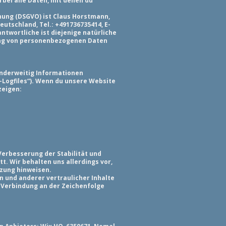
ei alle Daten, mit denen du
nung (DSGVO) ist Claus Horstmann,
tschland, Tel.: +491736735414, E-
twortliche ist diejenige natürliche
tung von personenbezogenen Daten
 anderweitig Informationen
r-Logfiles“). Wenn du unsere Website
zeigen:
 Verbesserung der Stabilität und
. Wir behalten uns allerdings vor,
tzung hinweisen.
 und anderer vertraulicher Inhalte
e Verbindung an der Zeichenfolge