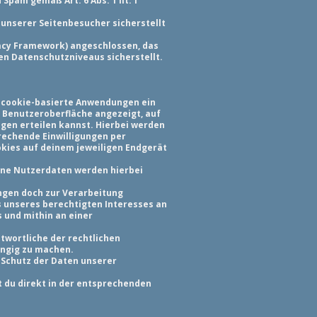
pam gemäß Art. 6 Abs. 1 lit. f
unserer Seitenbesucher sicherstellt
acy Framework) angeschlossen, das
n Datenschutzniveaus sicherstellt.
d cookie-basierte Anwendungen ein
n Benutzeroberfläche angezeigt, auf
gen erteilen kannst. Hierbei werden
prechende Einwilligungen per
ookies auf deinem jeweiligen Endgerät
ene Nutzerdaten werden hierbei
ngen doch zur Verarbeitung
is unseres berechtigten Interesses an
 und mithin an einer
ntwortliche der rechtlichen
ängig zu machen.
 Schutz der Daten unserer
 du direkt in der entsprechenden