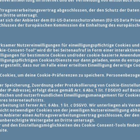
igenverantwortung im Internet und der Vermeidung von Missbrauch und S
ftragsverarbeitungsvertrag abgeschlossen, der den Schutz der Daten 
n Dritte untersagt.
hat sich der Anbieter dem EU-US-Datenschutzrahmen (EU-US Data Priv
hlusses der Europäischen Kommission die Einhaltung des europäische
rksamer Nutzereinwilligungen für einwilligungspflichtige Cookies un
kie-Consent-Tool“ wird dir bei Seitenaufruf in Form einer interaktive
lligungen für bestimmte Cookies und/oder cookie-basierte Anwendun
willigungspflichtigen Cookies/Dienste nur dann geladen, wenn du ents
ergestellt, dass nur im Falle einer erteilten Einwilligung derartige C
 Cookies, um deine Cookie-Präferenzen zu speichern. Personenbezog
er Speicherung, Zuordnung oder Protokollierung von Cookie-Einstellu
r IP-Adresse), erfolgt diese gemäß Art. 6 Abs. 1 lit. f DSGVO auf Bas
ischen und nutzerfreundlichen Einwilligungsmanagement für Cookies
es Internetauftritts.
beitung ist ferner Art. 6 Abs. 1 lit. c DSGVO. Wir unterliegen als Vera
 nicht notwendiger Cookies von der jeweiligen Nutzereinwilligung abh
em Anbieter einen Auftragsverarbeitungsvertrag geschlossen, der den
 unberechtigte Weitergabe an Dritte untersagt.
 und den Einstellungsmöglichkeiten des Cookie-Consent-Tools findest
ite.