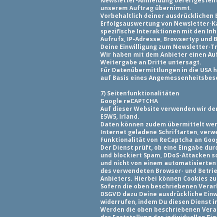
Newsletter-Anmeldung bereitgestellte
unserem Auftrag übernimmt.
Vorbehaltlich deiner ausdrücklichen E
Erfolgsauswertung von Newsletter-Ka
spezifische Interaktionen mit den I
Aufrufs, IP-Adresse, Browsertyp und
Deine Einwilligung zum Newsletter-Tr
Wir haben mit dem Anbieter einen Au
Weitergabe an Dritte untersagt.
Für Datenübermittlungen in die USA 
auf Basis eines Angemessenheitsbesc
7) Seitenfunktionalitäten
Google reCAPTCHA
Auf dieser Website verwenden wir den
E5W5, Irland.
Daten können zudem übermittelt werd
Internet geladene Schriftarten, verw
Funktionalität von ReCaptcha an Goo
Der Dienst prüft, ob eine Eingabe du
und blockiert Spam, DDoS-Attacken s
und nicht von einem automatisierten
des verwendeten Browser- und Betrie
Anbieters. Hierbei können Cookies z
Sofern die oben beschriebenen Verarb
DSGVO dazu Deine ausdrückliche Einwil
widerrufen, indem Du diesen Dienst i
Werden die oben beschriebenen Verar