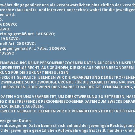
ewährt dir gegenüber uns als Verantwortlichen hinsichtlich der Ver
rechte (Auskunfts- und Interventionsrechte), wobei für die jeweilig
en wird:
O;
16 DSGVO;
DSGVO;
beitung gemäß Art. 18 DSGVO;
 19 DSGVO;
mäß Art. 20 DSGVO;
ligungen gemäß Art. 7 Abs. 3 DSGVO;
7 DSGVO.
SSENABWÄGUNG DEINE PERSONENBEZOGENEN DATEN AUFGRUND UNSERE
S JEDERZEITIGE RECHT, AUS GRÜNDEN, DIE SICH AUS DEINER BESONDEREN
KUNG FÜR DIE ZUKUNFT EINZULEGEN.
SRECHT GEBRAUCH, BEENDEN WIR DIE VERARBEITUNG DER BETROFFENEN
R ZWINGENDE SCHUTZWÜRDIGE GRÜNDE FÜR DIE VERARBEITUNG NACHWEIS
 ÜBERWIEGEN, ODER WENN DIE VERARBEITUNG DER GELTENDMACHUNG,
TEN VON UNS VERARBEITET, UM DIREKTWERBUNG ZU BETREIBEN, HAST 
NG DIR BETREFFENDER PERSONENBEZOGENER DATEN ZUM ZWECKE DERAR
BESCHRIEBEN AUSÜBEN.
SRECHT GEBRAUCH, BEENDEN WIR DIE VERARBEITUNG DER BETROFFENE
bezogener Daten
nenbezogenen Daten bemisst sich anhand der jeweiligen Rechtsgrund
nd der jeweiligen gesetzlichen Aufbewahrungsfrist (z.B. handels- und 