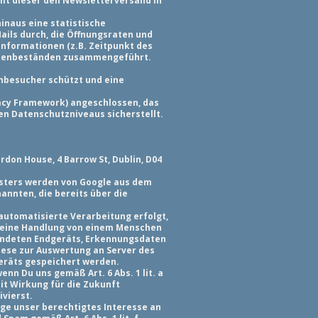
mit dieser den Newsletterversand in
hinaus eine statistische
ils durch, die Öffnungsraten und
nformationen (z.B. Zeitpunkt des
Datenbeständen zusammengeführt.
nbesucher schützt und eine
acy Framework) angeschlossen, das
n Datenschutzniveaus sicherstellt.
don House, 4 Barrow St, Dublin, D04
nsters werden von Google aus dem
annten, die bereits über die
 automatisierte Verarbeitung erfolgt,
s eine Handlung von einem Menschen
wendeten Endgeräts, Erkennungsdaten
ese zur Auswertung an Server des
geräts gespeichert werden.
nn Du uns gemäß Art. 6 Abs. 1 lit. a
mit Wirkung für die Zukunft
vierst.
ge unser berechtigtes Interesse an