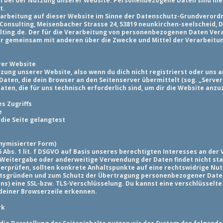
bei der Nutzung unserer Website. Personenbezogene Daten sind hierb
t.
erarbeitung auf dieser Website im Sinne der Datenschutz-Grundverord
sulting, Meisenbacher Strasse 24, 53819 neunkirchen-seelscheid, Deu
ing.de. Der für die Verarbeitung von personenbezogenen Daten Veran
 oder gemeinsam mit anderen über die Zwecke und Mittel der Verarbei
rer Website
tzung unserer Website, also wenn du dich nicht registrierst oder uns
Daten, die dein Browser an den Seitenserver übermittelt (sog. „Serve
aten, die für uns technisch erforderlich sind, um dir die Website anzu
s Zugriffs
e
 die Seite gelangtest
onymisierter Form)
 Abs. 1 lit. f DSGVO auf Basis unseres berechtigten Interesses an der
 Weitergabe oder anderweitige Verwendung der Daten findet nicht statt
überprüfen, sollten konkrete Anhaltspunkte auf eine rechtswidrige Nu
eitsgründen und zum Schutz der Übertragung personenbezogener Daten
uns) eine SSL-bzw. TLS-Verschlüsselung. Du kannst eine verschlüsselt
 deiner Browserzeile erkennen.
rk