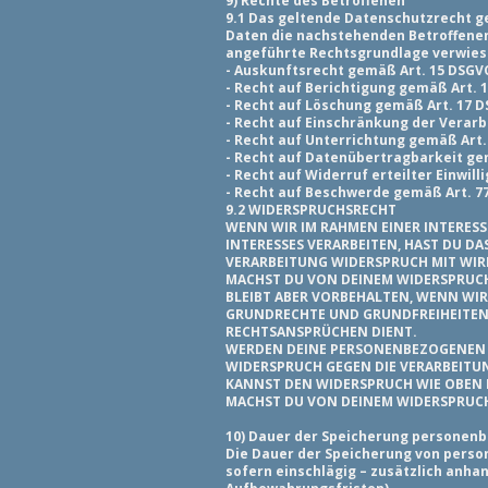
9) Rechte des Betroffenen
9.1 Das geltende Datenschutzrecht g
Daten die nachstehenden Betroffenen
angeführte Rechtsgrundlage verwies
- Auskunftsrecht gemäß Art. 15 DSGV
- Recht auf Berichtigung gemäß Art. 
- Recht auf Löschung gemäß Art. 17 
- Recht auf Einschränkung der Verar
- Recht auf Unterrichtung gemäß Art.
- Recht auf Datenübertragbarkeit ge
- Recht auf Widerruf erteilter Einwil
- Recht auf Beschwerde gemäß Art. 7
9.2 WIDERSPRUCHSRECHT
WENN WIR IM RAHMEN EINER INTERE
INTERESSES VERARBEITEN, HAST DU DA
VERARBEITUNG WIDERSPRUCH MIT WIR
MACHST DU VON DEINEM WIDERSPRUCH
BLEIBT ABER VORBEHALTEN, WENN WI
GRUNDRECHTE UND GRUNDFREIHEITEN
RECHTSANSPRÜCHEN DIENT.
WERDEN DEINE PERSONENBEZOGENEN DA
WIDERSPRUCH GEGEN DIE VERARBEITU
KANNST DEN WIDERSPRUCH WIE OBEN 
MACHST DU VON DEINEM WIDERSPRUCH
10) Dauer der Speicherung personen
Die Dauer der Speicherung von perso
sofern einschlägig – zusätzlich anha