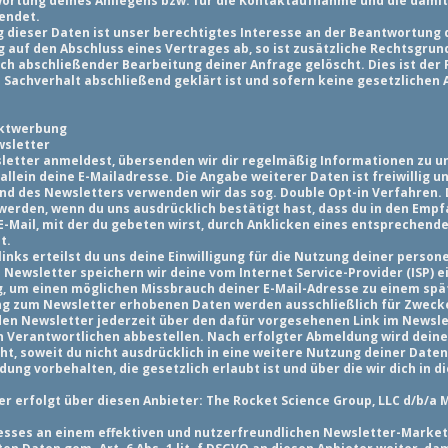
ortung deines Anliegens bzw. für die Kontaktaufnahme und die dami
endet.
 dieser Daten ist unser berechtigtes Interesse an der Beantwortung d
ng auf den Abschluss eines Vertrages ab, so ist zusätzliche Rechtsgrund
ach abschließender Bearbeitung deiner Anfrage gelöscht. Dies ist der
 Sachverhalt abschließend geklärt ist und sofern keine gesetzlichen
ektwerbung
wsletter
letter anmeldest, übersenden wir dir regelmäßig Informationen zu u
llein deine E-Mailadresse. Die Angabe weiterer Daten ist freiwillig u
d des Newsletters verwenden wir das sog. Double Opt-in Verfahren. D
werden, wenn du uns ausdrücklich bestätigt hast, dass du in den Empfa
E-Mail, mit der du gebeten wirst, durch Anklicken eines entsprechende
t.
links erteilst du uns deine Einwilligung für die Nutzung deiner pers
m Newsletter speichern wir deine vom Internet Service-Provider (ISP) 
, um einen möglichen Missbrauch deiner E-Mail-Adresse zu einem spä
ng zum Newsletter erhobenen Daten werden ausschließlich für Zweck
den Newsletter jederzeit über den dafür vorgesehenen Link im Newsl
 Verantwortlichen abbestellen. Nach erfolgter Abmeldung wird deine 
t, soweit du nicht ausdrücklich in eine weitere Nutzung deiner Daten 
 vorbehalten, die gesetzlich erlaubt ist und über die wir dich in di
r erfolgt über diesen Anbieter: The Rocket Science Group, LLC d/b/a 
esses an einem effektiven und nutzerfreundlichen Newsletter-Marketi