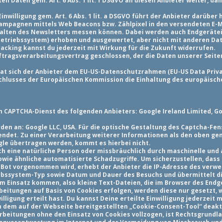
n Daten gem. Art. 6 Abs. 1 lit. f DSGVO an diesen Anbieter weiter, da
inwilligung gem. Art. 6 Abs. 1 lit. a DSGVO führt der Anbieter darüber 
mpagnen mittels Web Beacons bzw. Zählpixel in den versendeten E-Ma
nhalten des Newsletters messen können. Dabei werden auch Endgerätei
 Betriebssystem) erhoben und ausgewertet, aber nicht mit anderen 
acking kannst du jederzeit mit Wirkung für die Zukunft widerrufen.
ftragsverarbeitungsvertrag geschlossen, der die Daten unserer Seite
hat sich der Anbieter dem EU-US-Datenschutzrahmen (EU-US Data Priv
hlusses der Europäischen Kommission die Einhaltung des europäische
 CAPTCHA-Dienst des folgenden Anbieters: Google Ireland Limited, Gor
en an: Google LLC, USA. Für die optische Gestaltung des Captcha-Fe
endet. Zu einer Verarbeitung weiterer Informationen als den oben gen
gle übertragen werden, kommt es hierbei nicht.
rch eine natürliche Person oder missbräuchlich durch maschinelle und
owie ähnliche automatisierte Schadzugriffe. Um sicherzustellen, das
 Bot vorgenommen wird, erhebt der Anbieter die IP-Adresse des ver
bssystem-Typ sowie Datum und Dauer des Besuchs und übermittelt di
um Einsatz kommen, also kleine Text-Dateien, die im Browser des End
eitungen auf Basis von Cookies erfolgen, werden diese nur gesetzt, we
ligung erteilt hast. Du kannst Deine erteilte Einwilligung jederzeit 
n dem auf der Webseite bereitgestellten „Cookie-Consent-Tool“ deakti
beitungen ohne den Einsatz von Cookies vollzogen, ist Rechtsgrundla