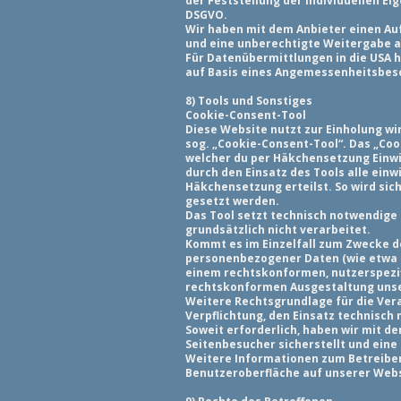
der Feststellung der individuellen E
DSGVO.
Wir haben mit dem Anbieter einen Au
und eine unberechtigte Weitergabe a
Für Datenübermittlungen in die USA 
auf Basis eines Angemessenheitsbesc
8) Tools und Sonstiges
Cookie-Consent-Tool
Diese Website nutzt zur Einholung wi
sog. „Cookie-Consent-Tool“. Das „Coo
welcher du per Häkchensetzung Einwi
durch den Einsatz des Tools alle ein
Häkchensetzung erteilst. So wird sich
gesetzt werden.
Das Tool setzt technisch notwendige
grundsätzlich nicht verarbeitet.
Kommt es im Einzelfall zum Zwecke d
personenbezogener Daten (wie etwa de
einem rechtskonformen, nutzerspezif
rechtskonformen Ausgestaltung unser
Weitere Rechtsgrundlage für die Verar
Verpflichtung, den Einsatz technisch
Soweit erforderlich, haben wir mit d
Seitenbesucher sicherstellt und eine
Weitere Informationen zum Betreiber
Benutzeroberfläche auf unserer Webs