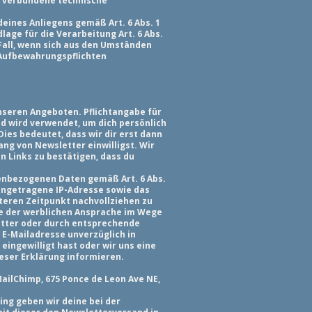
t verbundene technische
eines Anliegens gemäß Art. 6 Abs. 1
lage für die Verarbeitung Art. 6 Abs.
 Fall, wenn sich aus den Umständen
 Aufbewahrungspflichten
nseren Angeboten. Pflichtangabe für
nd wird verwendet, um dich persönlich
ies bedeutet, dass wir dir erst dann
ng von Newsletter einwilligst. Wir
n Links zu bestätigen, dass du
onenbezogenen Daten gemäß Art. 6 Abs.
eingetragene IP-Adresse sowie das
teren Zeitpunkt nachvollziehen zu
e der werblichen Ansprache im Wege
etter oder durch entsprechende
E-Mailadresse unverzüglich in
eingewilligt hast oder wir uns eine
eser Erklärung informieren.
MailChimp, 675 Ponce de Leon Ave NE,
ng geben wir deine bei der