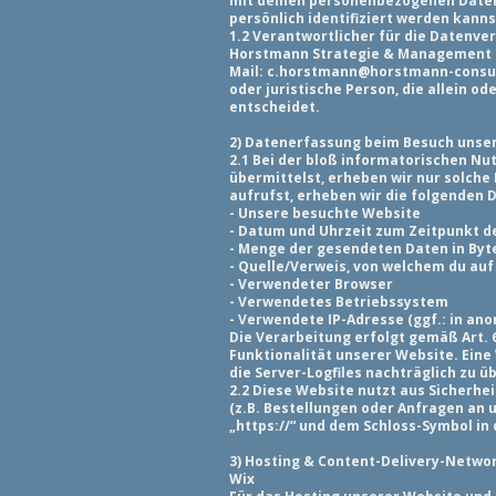
mit deinen personenbezogenen Daten 
persönlich identifiziert werden kanns
1.2 Verantwortlicher für die Datenv
Horstmann Strategie & Management Con
Mail: c.horstmann@horstmann-consult
oder juristische Person, die allein
entscheidet.
2) Datenerfassung beim Besuch unse
2.1 Bei der bloß informatorischen Nu
übermittelst, erheben wir nur solche 
aufrufst, erheben wir die folgenden D
- Unsere besuchte Website
- Datum und Uhrzeit zum Zeitpunkt de
- Menge der gesendeten Daten in Byt
- Quelle/Verweis, von welchem du auf
- Verwendeter Browser
- Verwendetes Betriebssystem
- Verwendete IP-Adresse (ggf.: in an
Die Verarbeitung erfolgt gemäß Art. 6
Funktionalität unserer Website. Eine
die Server-Logfiles nachträglich zu 
2.2 Diese Website nutzt aus Sicherh
(z.B. Bestellungen oder Anfragen an 
„https://“ und dem Schloss-Symbol in
3) Hosting & Content-Delivery-Netwo
Wix