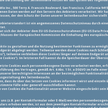
die Darstellung der Seiteninhalte nutzen wir das System des folgende
 Inc., 500 Terry A. Francois Boulevard, San Francisco, California 9415
enen Daten werden auf den Servern des Anbieters verarbeitet. Wir h
ossen, der den Schutz der Daten unserer Seitenbesucher sicherstellt
 Anbieterstandort ist ein angemessenes Datenschutzniveau durch ei
tet.
hat sich der Anbieter dem EU-US-Datenschutzrahmen (EU-US Data Priv
hlusses der Europäischen Kommission die Einhaltung des europäische
ktiv zu gestalten und die Nutzung bestimmter Funktionen zu ermögli
Endgerät abgelegt werden. Teilweise werden diese Cookies nach Schli
es“), teilweise verbleiben diese Cookies länger auf deinem Endgerät 
e Cookies“). Im letzteren Fall kannst du die Speicherdauer der Übersi
setzte Cookies auch personenbezogene Daten verarbeitet werden, erfo
hführung des Vertrages, gemäß Art. 6 Abs. 1 lit. a DSGVO im Falle eine
ng unserer berechtigten Interessen an der bestmöglichen Funktionalitä
usgestaltung des Seitenbesuchs.
en, dass du über das Setzen von Cookies informiert wirst und einzel
stimmte Fälle oder generell ausschließen kannst.
 von Cookies die Funktionalität unserer Website eingeschränkt sein 
uns (z.B. per Kontaktformular oder E-Mail) werden personenbezogen
lars erhoben werden, ist aus dem jeweiligen Kontaktformular ersich