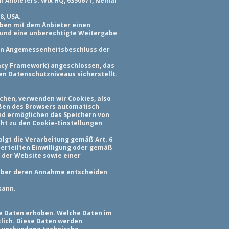
n Anbieters: Wix HQ, 6350671, Nemal
8, USA.
aben mit dem Anbieter einen
 und eine unberechtigte Weitergabe
nen Angemessenheitsbeschluss der
acy Framework) angeschlossen, das
n Datenschutzniveaus sicherstellt.
chen, verwenden wir Cookies, also
eßen des Browsers automatisch
und ermöglichen das Speichern von
cht zu den Cookie-Einstellungen
lgt die Verarbeitung gemäß Art. 6
r erteilten Einwilligung oder gemäß
t der Website sowie einer
n über deren Annahme entscheiden
kann.
e Daten erhoben. Welche Daten im
tlich. Diese Daten werden