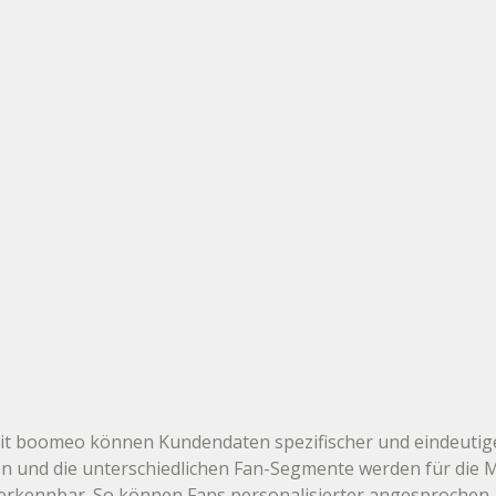
t boomeo können Kundendaten spezifischer und eindeutiger
en und die unterschiedlichen Fan-Segmente werden für die 
erkennbar. So können Fans personalisierter angesprochen,