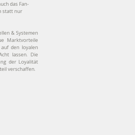
auch das Fan-
 statt nur 
ellen & Systemen 
 Marktvorteile 
auf den loyalen 
ht lassen. Die 
g der Loyalität 
il verschaffen.