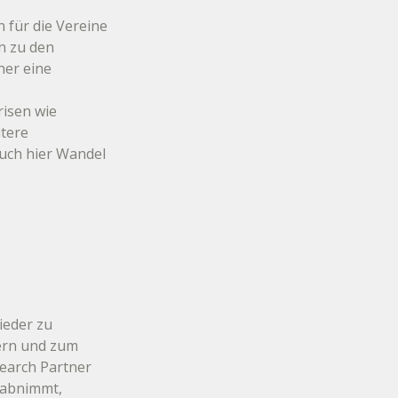
 für die Vereine 
n zu den 
her eine 
isen wie 
tere 
uch hier Wandel 
ieder zu 
ern und zum 
earch Partner 
 abnimmt, 