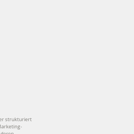
 strukturiert 
Marketing-
 deren 