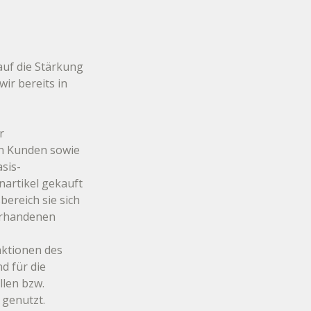
auf die Stärkung 
ir bereits in 
r 
n Kunden sowie 
asis-
nartikel gekauft 
ereich sie sich 
orhandenen 
aktionen des 
d für die 
len bzw. 
genutzt. 