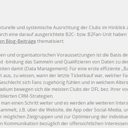
kturelle und systemische Ausrichtung der Clubs im Hinblick 
rch eine darauf ausgerichtete B2C- bzw. B2Fan-Unit haben w
en Blog-Beiträge
 thematisiert.
en und organisatorischen Voraussetzungen ist die Basis de
-bindung das Sammeln und Qualifizieren von Daten zu de
eiten damit (Data Management). Für eine erste effiziente „B
 aus, zu wissen, wann der letzte Ticketkauf war, welcher Fa
schlecht sich Fans zugehörig fühlen und in welchem Altersb
tadium bewegen sich die meisten Clubs der DFL bez. ihrer v
blierten CRM-Strategien. 
 man einen Schritt weiter und es werden alle weiteren Inter
mmelt, z.B. über die Website, die App oder Social-Media, un
r möglichen Zielgruppen und zur Optimierung der individuel
 Kommunikation bezüglich der offensichtlichen Interessen 