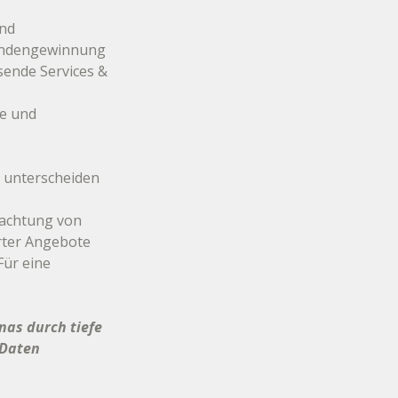
nd 
Kundengewinnung 
ende Services & 
e und 
 unterscheiden 
rachtung von 
rter Angebote 
ür eine 
as durch tiefe 
-Daten